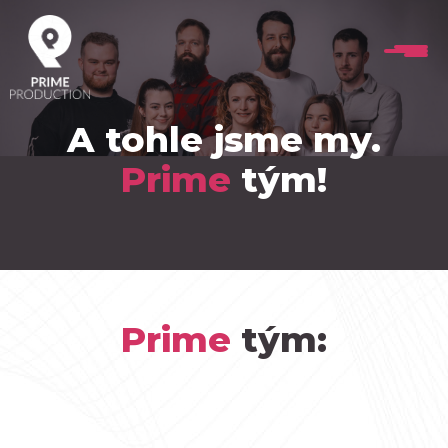
A tohle jsme my.
Prime
tým!
Prime
tým: