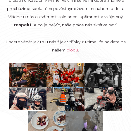
To platí i o vztazích v Prime. Všichni se velmi dobře známe a
procházíme spolu těmi pověstnými životními nahoru a dolu.
Vládne u nás otevřenost, tolerance, upřímnost a vzájemný
respekt
. A co je nejvíc, naše práce nás zkrátka baví!
Chcete vědět jak to u nás žije? Střípky z Prime life najdete na
našem
blogu
.