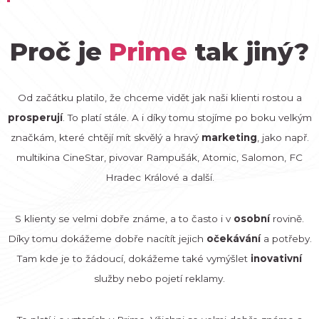
Proč je
Prime
tak jiný?
Od začátku platilo, že chceme vidět jak naši klienti rostou a
prosperují
. To platí stále. A i díky tomu stojíme po boku velkým
značkám, které chtějí mít skvělý a hravý
marketing
, jako např.
multikina CineStar, pivovar Rampušák, Atomic, Salomon, FC
Hradec Králové a další.
S klienty se velmi dobře známe, a to často i v
osobní
rovině.
Díky tomu dokážeme dobře nacítít jejich
očekávání
a potřeby.
Tam kde je to žádoucí, dokážeme také vymýšlet
inovativní
služby nebo pojetí reklamy.