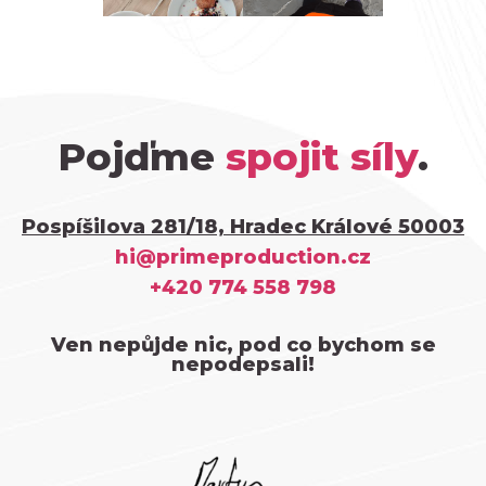
Pojďme
spojit síly
.
Pospíšilova 281/18, Hradec Králové 50003
hi@primeproduction.cz
+420 774 558 798
Ven nepůjde nic, pod co bychom se
nepodepsali!