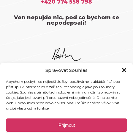
+420 774 558 798
Ven nepůjde nic, pod co bychom se
nepodepsali!
Spravovat Souhlas
Martin
+420 734 112 289
Abychom poskytli co nejlepší služby, používáme k ukládání a/nebo
martin@primeproduction.cz
přístupu k informacím o zařízení, technologie jako jsou soubory
cookies. Souhlas s těmito technologiemi nám umožní zpracovávat
údaje, jako je chování při procházení nebo jedinečná ID na tomto
webu. Nesouhlas nebo odvolání souhlasu může nepříznivě ovlivnit
určité vlastnosti a funkce.
Bára
Příjmout
+420 774 558 798
bara@primeproduction.cz