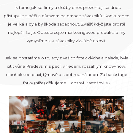
…k tomu jak se firmy a služby dnes prezentují se dnes
přistupuje s péčí a důrazem na emoce zákazníků. Konkurence
je veliká a byla by škoda zapadnout. Zvlášť když jste prostě
nejlepší, že jo. Outsourcujte marketingovou produkci a my
vymyslíme jak zákazníky vizuálně oslovit.
Jak se postaráme o to, aby z vašich fotek dýchala nálada, byla
cítit vůně Především s péčí, vhledem, rozsáhlým know-how,
dlouholetou praxí, týmově a s dobrou náladou. Za backstage
fotky (níže) děkujeme Honzovi Bartošovi <3